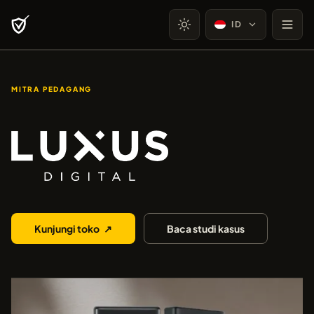
ID
MITRA PEDAGANG
Luxus Digital
Kunjungi toko
↗
Baca studi kasus