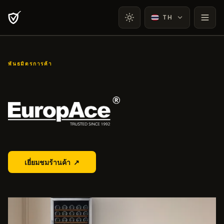
TH
พันธมิตรการค้า
EuropAce
เยี่ยมชมร้านค้า
↗