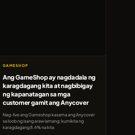
GAMESHOP
Ang GameShop ay nagdadala ng
karagdagang kita at nagbibigay
ng kapanatagan sa mga
customer gamit ang Anycover
Nag-live ang Gameshop kasama ang Anycover
sa loob ng isang araw lamang; kumikita ng
karagdagang 8.4% na kita