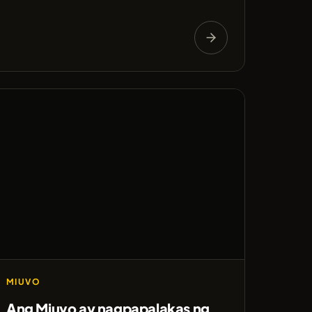
MIUVO
Ang Miuvo ay nagpapalakas ng