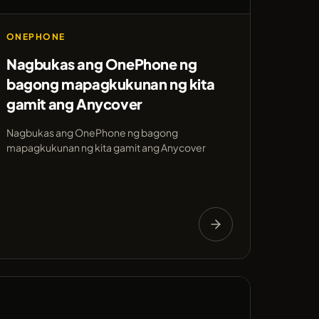
ONEPHONE
Nagbukas ang OnePhone ng
bagong mapagkukunan ng kita
gamit ang Anycover
Nagbukas ang OnePhone ng bagong
mapagkukunan ng kita gamit ang Anycover