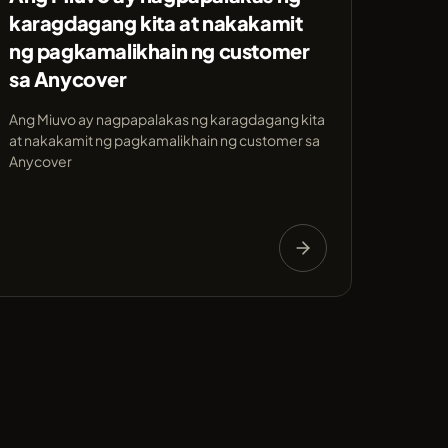
karagdagang kita at nakakamit
ng pagkamalikhain ng customer
sa Anycover
Ang Miuvo ay nagpapalakas ng karagdagang kita
at nakakamit ng pagkamalikhain ng customer sa
Anycover