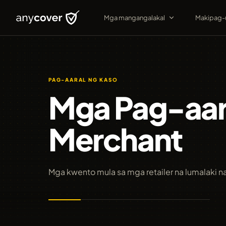
Mga mangangalakal
Makipag-
PAG-AARAL NG KASO
Mga Pag-aara
Merchant
Mga kwento mula sa mga retailer na lumalaki