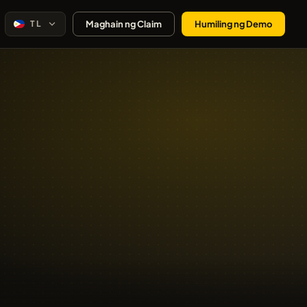
TL
Maghain ng Claim
Humiling ng Demo