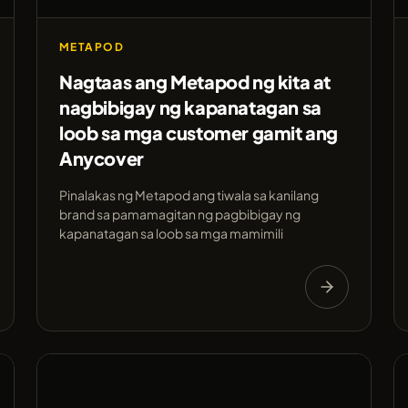
METAPOD
Nagtaas ang Metapod ng kita at
nagbibigay ng kapanatagan sa
loob sa mga customer gamit ang
Anycover
Pinalakas ng Metapod ang tiwala sa kanilang
brand sa pamamagitan ng pagbibigay ng
kapanatagan sa loob sa mga mamimili