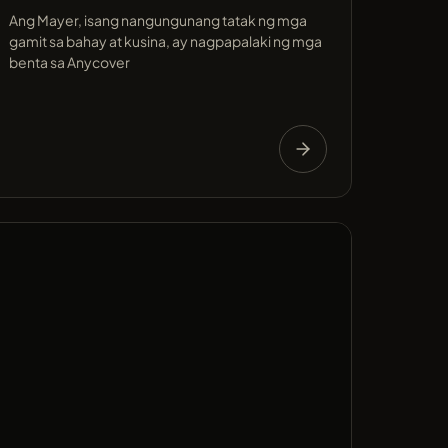
Ang Mayer, isang nangungunang tatak ng mga
gamit sa bahay at kusina, ay nagpapalaki ng mga
benta sa Anycover