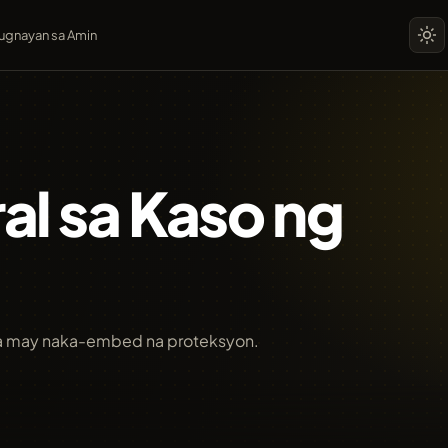
ugnayan sa Amin
l sa Kaso ng
 na may naka-embed na proteksyon.