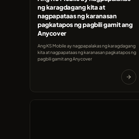
ng karagdagang kita at
nagpapataas ng karanasan
pagkatapos ng pagbili gamit ang
Anycover
Ang KS Mobile ay nagpapalakas ng karagdagang
kita at nagpapataas ng karanasan pagkatapos ng
pagbili gamit ang Anycover