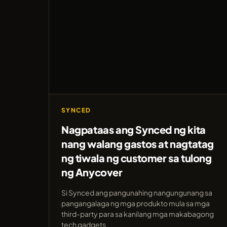
SYNCED
Nagpataas ang Synced ng kita
nang walang gastos at nagtatag
ng tiwala ng customer sa tulong
ng Anycover
Si Synced ang pangunahing nangungunang sa
pangangalaga ng mga produkto mula sa mga
third-party para sa kanilang mga makabagong
tech gadgets