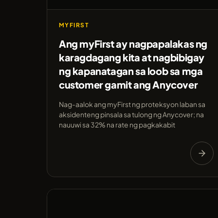
MYFIRST
Ang myFirst ay nagpapalakas ng
karagdagang kita at nagbibigay
ng kapanatagan sa loob sa mga
customer gamit ang Anycover
Nag-aalok ang myFirst ng proteksyon laban sa
aksidenteng pinsala sa tulong ng Anycover; na
nauuwi sa 32% na rate ng pagkakabit