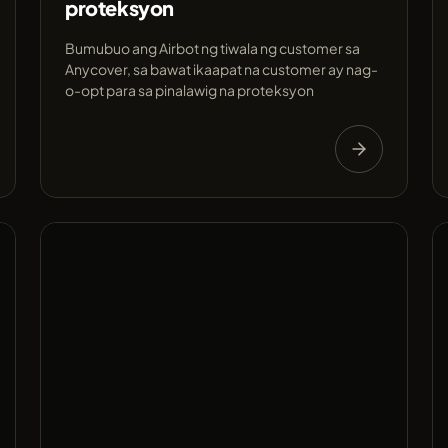
proteksyon
Bumubuo ang Airbot ng tiwala ng customer sa
Anycover, sa bawat ikaapat na customer ay nag-
o-opt para sa pinalawig na proteksyon