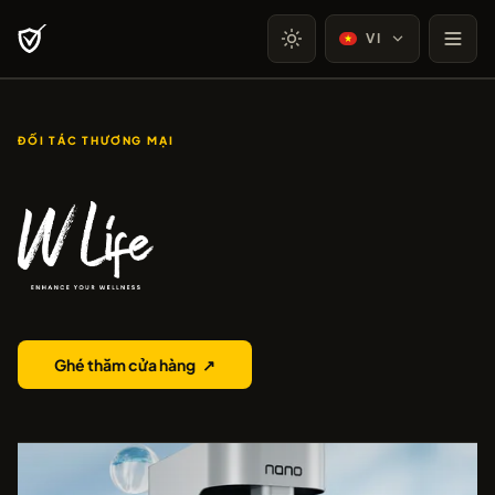
VI
ĐỐI TÁC THƯƠNG MẠI
Wlife by Purewater
Ghé thăm cửa hàng
↗