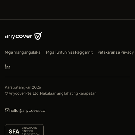
Mga mangangalakal
Mga Tuntunin sa Paggamit
Patakaran sa Privacy
Karapatang-ari 2026
© Anycover Pte. Ltd. Nakalaan ang lahat ng karapatan
hello@anycover.co
SINGAPORE
SFA
FINTECH
ASSOCIATION