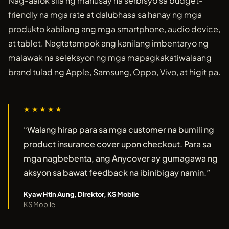
Nag-aalok sila ng mahusay na serbisyo sa budget-
friendly na mga rate at dalubhasa sa hanay ng mga
produkto kabilang ang mga smartphone, audio device,
at tablet. Nagtatampok ang kanilang imbentaryo ng
malawak na seleksyon ng mga mapagkakatiwalaang
brand tulad ng Apple, Samsung, Oppo, Vivo, at higit pa.
★★★★★
“Walang hirap para sa mga customer na bumili ng
product insurance cover upon checkout. Para sa
mga nagbebenta, ang Anycover ay gumagawa ng
aksyon sa bawat feedback na ibinibigay namin.”
Kyaw Htin Aung, Direktor, KS Mobile
KS Mobile