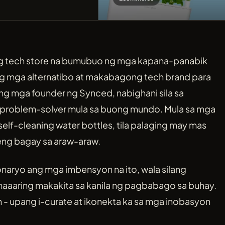
g tech store na bumubuo ng mga kapana-panabik
 ng mga alternatibo at makabagong tech brand para
ng mga founder ng Synced, nabighani sila sa
a problem-solver mula sa buong mundo. Mula sa mga
lf-cleaning water bottles, tila palaging may mas
ng bagay sa araw-araw.
naryo ang mga imbensyon na ito, wala silang
aaaring makakita sa kanila ng pagbabago sa buhay.
n - upang i-curate at ikonekta ka sa mga inobasyon