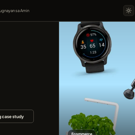
ugnayan sa Amin
g case study
Ecommerce