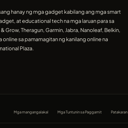
sang hanay ng mga gadget kabilang ang mga smart
gadget, at educational tech na mga laruan para sa
& Grow, Theragun, Garmin, Jabra, Nanoleaf, Belkin,
a online sa pamamagitan ng kanilang online na
national Plaza.
Mga mangangalakal
Mga Tuntunin sa Paggamit
Patakaran 