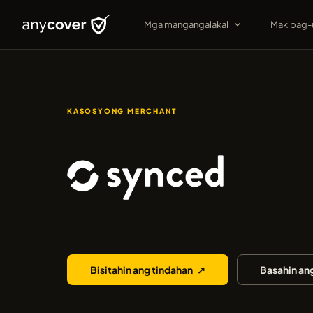
Mga mangangalakal
Makipag-
KASOSYONG MERCHANT
Synced
Bisitahin ang tindahan
↗
Basahin an