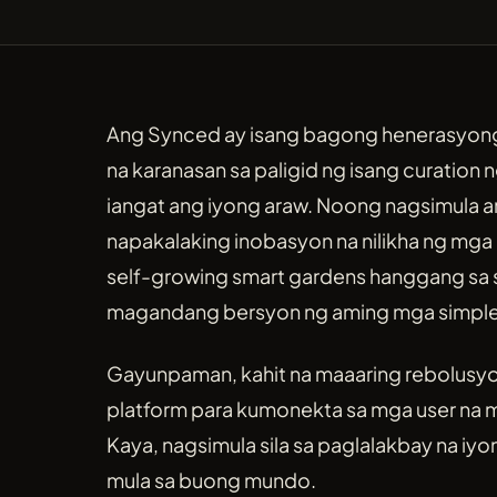
Ang Synced ay isang bagong henerasyon
na karanasan sa paligid ng isang curation
iangat ang iyong araw. Noong nagsimula a
napakalaking inobasyon na nilikha ng mg
self-growing smart gardens hanggang sa se
magandang bersyon ng aming mga simple
Gayunpaman, kahit na maaaring rebolusyo
platform para kumonekta sa mga user na m
Kaya, nagsimula sila sa paglalakbay na iyo
mula sa buong mundo.